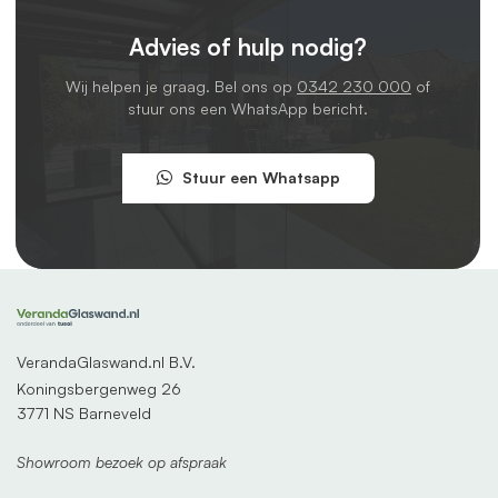
Advies of hulp nodig?
Wij helpen je graag. Bel ons op
0342 230 000
of
stuur ons een WhatsApp bericht.
Stuur een Whatsapp
VerandaGlaswand.nl B.V.
Koningsbergenweg 26
3771 NS Barneveld
Showroom bezoek op afspraak