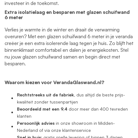
investeer in de toekomst.
Extra
isolatielaag en besparen met glazen schuifwand
6 meter
Verlies je warmte in de winter en draait de verwarming
overuren? Met een glazen schuifwand 6 meter
in je veranda
creëer je een extra isolerende laag tegen je huis. Zo blijft het
binnenklimaat comfortabel en dalen je energiekosten
. Stel
nu jouw glazen schuifwand samen en begin direct met
besparen.
Waarom kiezen voor VerandaGlaswand.nl?
Rechtstreeks uit de fabriek,
dus altijd de beste prijs-
kwaliteit zonder tussenpartijen
Beoordeeld met een 9,4
door meer dan 400 tevreden
klanten
Persoonlijk advies
in onze showroom in Midden-
Nederland of via onze klantenservice
Snel in huis:
gratis snelle levering of binnen 3 dagen