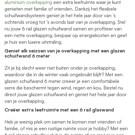
aluminium overkapping
een extra leefruimte waar je kunt
genieten met familie of vrienden. Dankzij het flexibele
schuifwandsysteem geniet je het hele jaar door van ’s
ochtends vroeg tot ’s avonds laat van je overkapping. Stel
nu jouw 6 rail glazen schuifwand samen en profiteer van
een nette overkapping, bespaar op energiekosten en geef
je huis een luxere uitstraling.
Geniet elk seizoen van je overkapping met een glazen
schuifwand 6 meter
Zit je bij slecht weer niet buiten onder je overkapping,
waardoor die in de winter vaak ongebruikt blijft? Met een
glazen schuifwand 6 meter creëer je een comfortabele
serre die beschermt tegen wind, regen en kou. Bestel nu
direct jouw glazen schuifwand en geniet het hele jaar door
van je overkapping.
Creëer
extra leefruimte met een
6 rail glaswand
Heb je weinig plek om samen te komen met vrienden of
familie, of mis je een rustige ruimte voor je hobby? Met een
6 rail glazen schuifpui sluit je de ruimte af en creëer je een