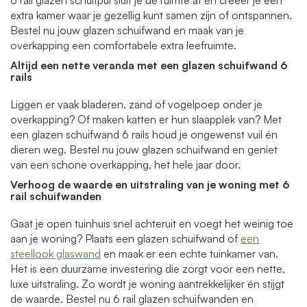
extra kamer waar je gezellig kunt samen zijn of ontspannen.
Bestel nu jouw glazen schuifwand en maak van je
overkapping een comfortabele extra leefruimte.
Altijd een nette veranda met een
glazen schuifwand 6
rails
Liggen er vaak bladeren, zand of vogelpoep onder je
overkapping? Of maken katten er hun slaapplek van? Met
een glazen schuifwand 6 rails houd je ongewenst vuil én
dieren weg. Bestel nu jouw glazen schuifwand en geniet
van een schone overkapping, het hele jaar door.
Verhoog de waarde en uitstraling van je woning met 6
rail schuifwanden
Gaat je open tuinhuis snel achteruit en voegt het weinig toe
aan je woning? Plaats een glazen schuifwand of
een
steellook glaswand
en maak er een echte tuinkamer van.
Het is een duurzame investering die zorgt voor een nette,
luxe uitstraling. Zo wordt je woning aantrekkelijker én stijgt
de waarde. Bestel nu 6 rail glazen schuifwanden en